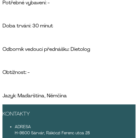
Potřebné vybavení: -
Doba trvání: 30 minut
Odborník vedoucí přednášku: Dietolog
Obtížnost: -
Jazyk: Maďarština, Němčina
KONTAKTY
ADRESA
H-9600 Sárvár, Rákóczi Ferenc utca 28