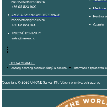
reservation@melea.hu
+36 95 523 900
Medicína
AKCE A SKUPINOVÉ REZERVACE
Restaura
reservation@melea.hu
Galerie
+36 95 523 900
TISKOVÉ KONTAKTY
sales@melea.hu
TISKOVÁ MÍSTNOST
Zásady ochrany osobních údajů a cookies
Informace o zpracování o
Copyright © 2026 UNIONE Sárvár Kft. Všechna práva vyhrazena.