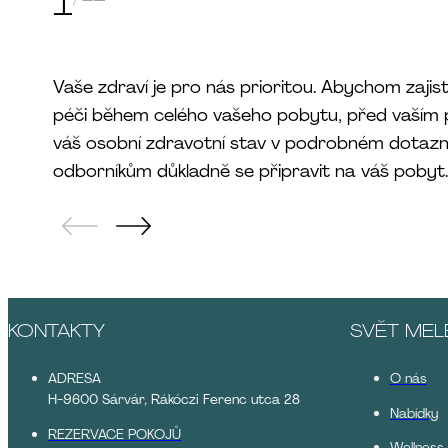
1
Vaše zdraví je pro nás prioritou. Abychom zajistil
péči během celého vašeho pobytu, před vaším 
váš osobní zdravotní stav v podrobném dotazní
odborníkům důkladně se připravit na váš pobyt.
KONTAKTY
SVĚT MEL
ADRESA
O nás
H-9600 Sárvár, Rákóczi Ferenc utca 28
Nabídky
REZERVACE POKOJŮ
Wellness