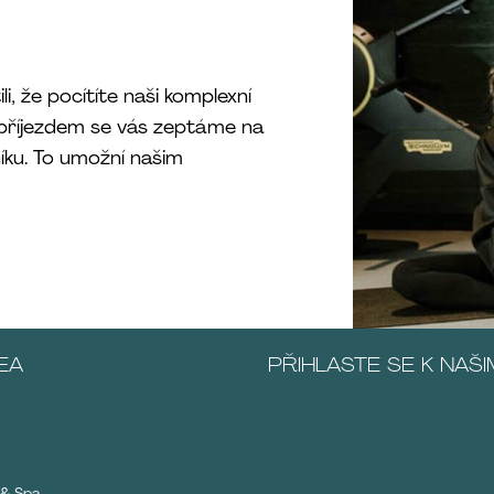
i, že pocítíte naši komplexní
příjezdem se vás zeptáme na
ku. To umožní našim
EA
PŘIHLASTE SE K NAŠI
 & Spa