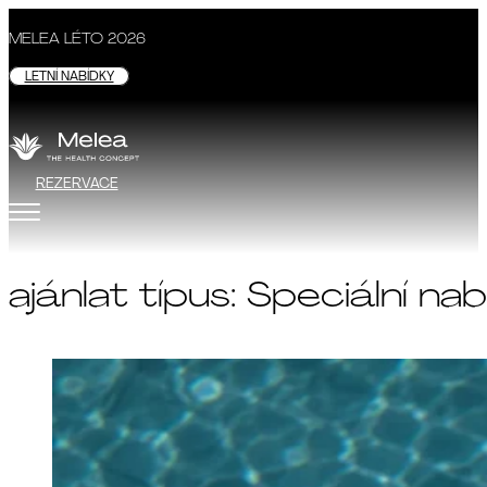
MELEA LÉTO 2026
LETNÍ NABÍDKY
REZERVACE
ajánlat típus:
Speciální nab