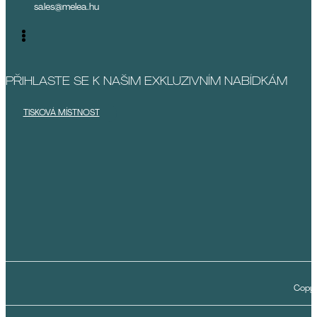
sales@melea.hu
PŘIHLASTE SE K NAŠIM EXKLUZIVNÍM NABÍDKÁM
TISKOVÁ MÍSTNOST
Copyr