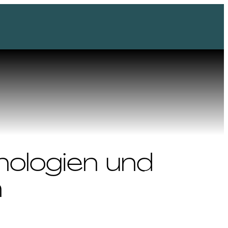
nologien und
n