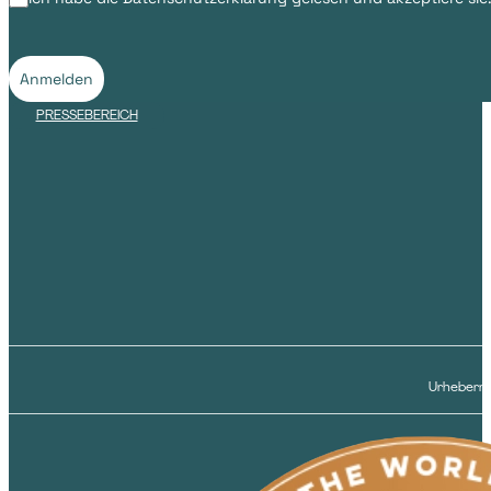
Anmelden
PRESSEBEREICH
Urheberre