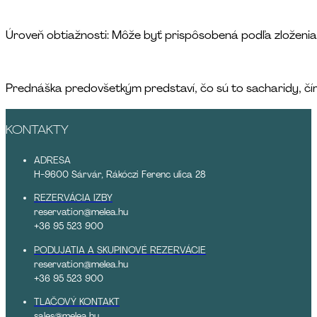
Úroveň obtiažnosti: Môže byť prispôsobená podľa zloženia 
Prednáška predovšetkým predstaví, čo sú to sacharidy, č
KONTAKTY
ADRESA
H-9600 Sárvár, Rákóczi Ferenc ulica 28
REZERVÁCIA IZBY
reservation@melea.hu
+36 95 523 900
PODUJATIA A SKUPINOVÉ REZERVÁCIE
reservation@melea.hu
+36 95 523 900
TLAČOVÝ KONTAKT
sales@melea.hu