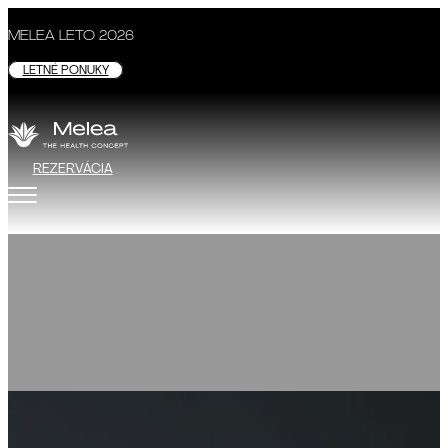
MELEA LETO 2026
LETNÉ PONUKY
REZERVÁCIA
Pohyb
PODROBNOSTI