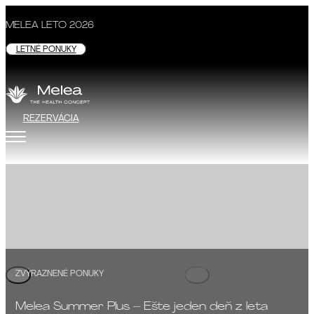
MELEA LETO 2026
LETNÉ PONUKY
REZERVÁCIA
Zážitok zo skutočného oddy
ZDRAVOTNÝ KONCEPT
ZVÝRAZNENÉ PONUKY
Melea Summer Plus – Ešte jeden deň z leta