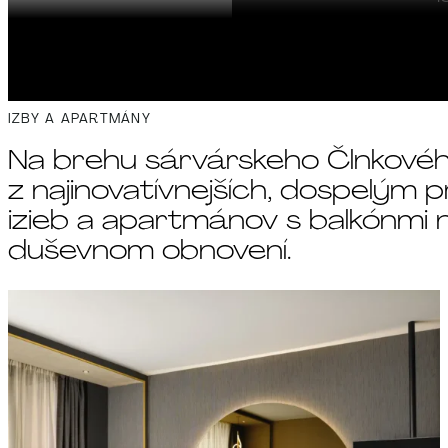
VIAC INFORMÁCIÍ
IZBY A APARTMÁNY
Na brehu sárvárskeho Člnkového
z najinovatívnejších, dospelým 
izieb a apartmánov s balkónmi n
duševnom obnovení.