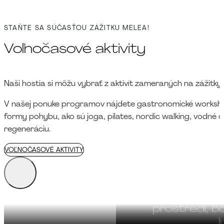
STAŇTE SA SÚČASŤOU ZÁŽITKU MELEA!
Voľnočasové aktivity
Naši hostia si môžu vybrať z aktivít zameraných na zážitk
V našej ponuke programov nájdete gastronomické workshopy
formy pohybu, ako sú joga, pilates, nordic walking, vodné cv
regeneráciu.
VOĽNOČASOVÉ AKTIVITY
MELEA - ZDRAVOTNÝ KON
 - Zdravotný koncept sa zameriava n
Na brehu sárvá
ateľné zdravie a dosiahnutie fyzickej 
prostredí, b
duševnej rovnováhy.