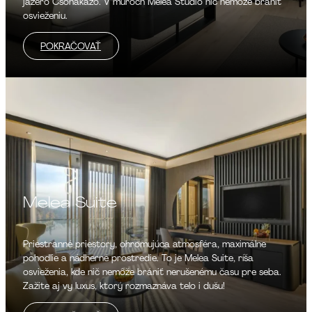
jazero Csónakázó. V múroch Melea Studio nič nemôže brániť
osvieženiu.
POKRAČOVAŤ
Melea Suite
Priestranné priestory, ohromujúca atmosféra, maximálne
pohodlie a nádherné prostredie. To je Melea Suite, ríša
osvieženia, kde nič nemôže brániť nerušenému času pre seba.
Zažite aj vy luxus, ktorý rozmaznáva telo i dušu!