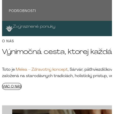
PODROBNOSTI
Zvýraznené ponuky
O NÁS
Výnimočná cesta, ktorej každá c
Toto je
Melea – Zdravotný koncept
, Sárvár, päťhviezdičkov
založená na starodávnych tradíciách, holistický prístup, v
VIAC O NÁS