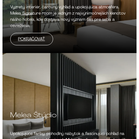
Vyzretý interiér, čarovný výhľad a upokojujúca atmosféra.
Melea Signature room je jedným z najvýnimočnejších klenotov
nášho hotela, kde dostáva nový význam čas pre seba a
osvieženie.
POKRAČOVAŤ
Melea Štúdio
Upokojujúce farby, pohodlný nábytok a fascinujúci pohľad na