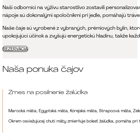
Naši odborníci na výživu starostlivo zostavili personalizov
nápoje sú dokonalými spoločníkmi pri jedle, pomáhajú tráve
Naše čaje sú vyrobené z vybraných, prémiových bylin, ktoré
upokojujúci účinok a zvyšujú energetickú hladinu, takže každ
REZERVÁCIA
Naša ponuka čajov
Zmes na posilnenie žalúdka
Marocká mäta, Egyptská mäta, Kórejská mäta, Strapcová mäta, Zel
Okrem osviežujúcej chuti mäty zmierňuje bolesť žalúdka, pomáha pri tr