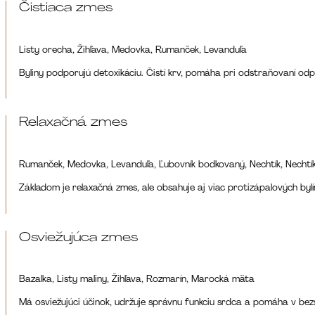
Čistiaca zmes
Listy orecha, Žihľava, Medovka, Rumanček, Levanduľa
Byliny podporujú detoxikáciu. Čistí krv, pomáha pri odstraňovaní odp
Relaxačná zmes
Rumanček, Medovka, Levanduľa, Ľubovník bodkovaný, Nechtík, Nechtík
Základom je relaxačná zmes, ale obsahuje aj viac protizápalových byl
Osviežujúca zmes
Bazalka, Listy maliny, Žihľava, Rozmarín, Marocká mäta
Má osviežujúci účinok, udržuje správnu funkciu srdca a pomáha v be