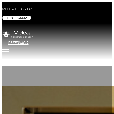
MELEA LETO 2026
LETNÉ PONUKY
REZERVÁCIA
Čajový bar
GASTRONÓMIA