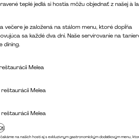
ravené teplé jedlá si hostia môžu objednať z našej à l
 večere je založená na stálom menu, ktoré dopĺňa
vujúca sa každé dva dni. Naše servírovanie na tanie
 dining.
reštaurácii Melea
 reštaurácii Melea
 reštaurácii Melea
OK
 čakáme na našich hostí aj s exkluzívnym gastronomickým dodatkovým menu, kto