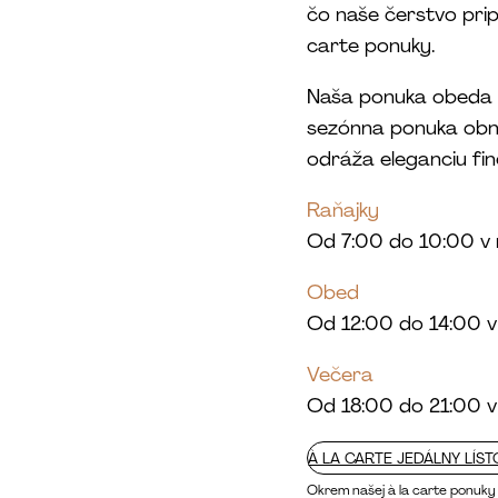
čo naše čerstvo prip
carte ponuky.
Naša ponuka obeda a
sezónna ponuka obno
odráža eleganciu fine
Raňajky
Od 7:00 do 10:00 v 
Obed
Od 12:00 do 14:00 v
Večera
Od 18:00 do 21:00 v
À LA CARTE JEDÁLNY LÍST
Okrem našej à la carte ponuky