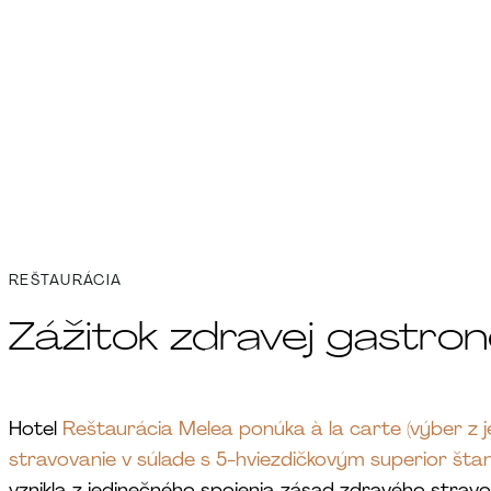
REŠTAURÁCIA
Zážitok zdravej gastro
Hotel
Reštaurácia Melea ponúka à la carte (výber z je
stravovanie v súlade s 5-hviezdičkovým superior št
vznikla z jedinečného spojenia zásad zdravého strav