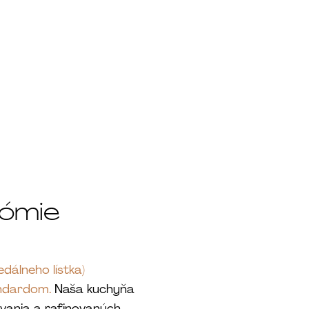
nómie
dálneho lístka)
andardom.
Naša kuchyňa
ovania a rafinovaných