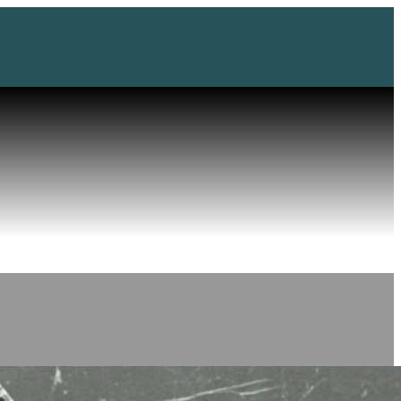
Reštaurác