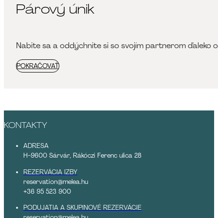
Párový únik
Nabite sa a oddýchnite si so svojím partnerom ďaleko 
POKRAČOVAŤ
KONTAKTY
ADRESA
H-9600 Sárvár, Rákóczi Ferenc ulica 28
REZERVÁCIA IZBY
reservation@melea.hu
+36 95 523 900
PODUJATIA A SKUPINOVÉ REZERVÁCIE
reservation@melea.hu