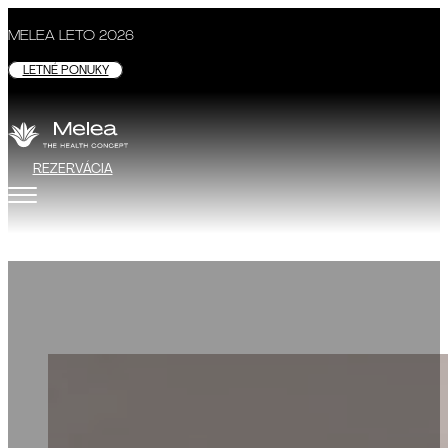
MELEA LETO 2026
LETNÉ PONUKY
REZERVÁCIA
Zvýraznené ponuky
MELEA - ZDRAVOTNÝ KONCEPT