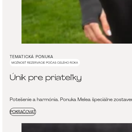
TEMATICKÁ PONUKA
MOŽNOSŤ REZERVÁCIE POČAS CELÉHO ROKA
Únik pre priateľky
Potešenie a harmónia. Ponuka Melea špeciálne zostaven
POKRAČOVAŤ