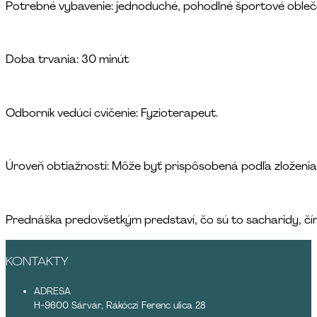
Potrebné vybavenie: jednoduché, pohodlné športové obleč
Doba trvania: 30 minút
Odborník vedúci cvičenie: Fyzioterapeut.
Úroveň obtiažnosti: Môže byť prispôsobená podľa zloženia 
Prednáška predovšetkým predstaví, čo sú to sacharidy, č
KONTAKTY
ADRESA
H-9600 Sárvár, Rákóczi Ferenc ulica 28