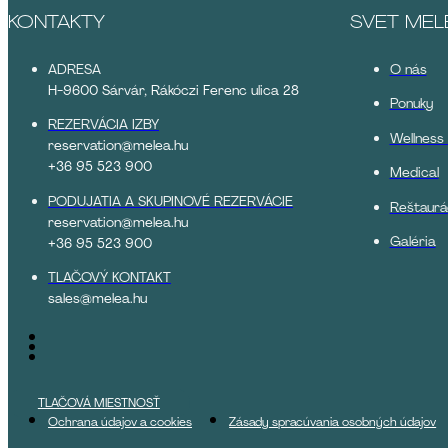
KONTAKTY
SVET MEL
ADRESA
O nás
H-9600 Sárvár, Rákóczi Ferenc ulica 28
Ponuky
REZERVÁCIA IZBY
Wellness
reservation@melea.hu
+36 95 523 900
Medical
PODUJATIA A SKUPINOVÉ REZERVÁCIE
Reštaurá
reservation@melea.hu
Galéria
+36 95 523 900
TLAČOVÝ KONTAKT
sales@melea.hu
TLAČOVÁ MIESTNOSŤ
Ochrana údajov a cookies
Zásady spracúvania osobných údajov