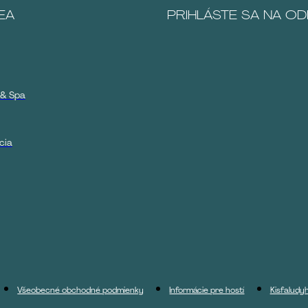
EA
PRIHLÁSTE SA NA O
 & Spa
cia
Všeobecné obchodné podmienky
Informácie pre hostí
Kisfaludy