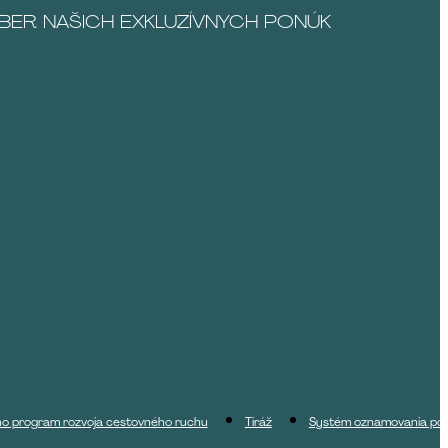
DBER NAŠICH EXKLUZÍVNYCH PONÚK
ho program rozvoja cestovného ruchu
Tiráž
Systém oznamovania por