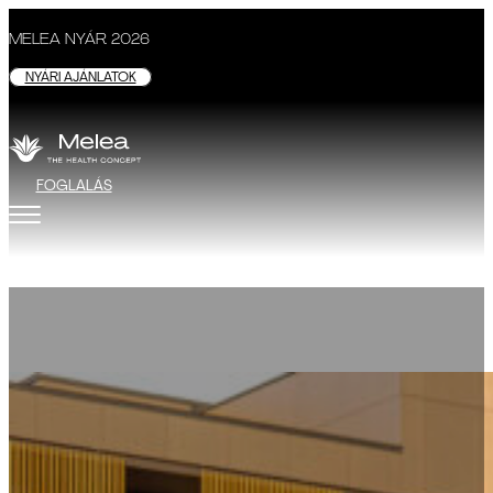
MELEA NYÁR 2026
NYÁRI AJÁNLATOK
FOGLALÁS
Csoportos aktivitások
MELEA - THE HEALTH CONCEPT