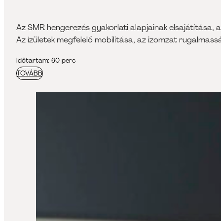
Az SMR hengerezés gyakorlati alapjainak elsajátítása, 
Az ízületek megfelelő mobilitása, az izomzat rugalmass
Időtartam: 60 perc
TOVÁBB