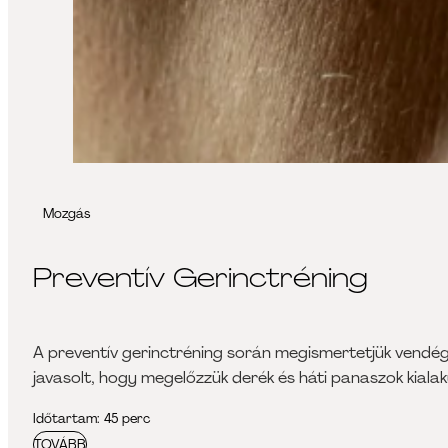
Mozgás
Preventív Gerinctréning
A preventív gerinctréning során megismertetjük vendége
javasolt, hogy megelőzzük derék és háti panaszok kialak
Időtartam: 45 perc
TOVÁBB