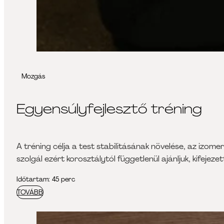
Mozgás
Egyensúlyfejlesztő tréning
A tréning célja a test stabilitásának növelése, az izo
szolgál ezért korosztálytól függetlenül ajánljuk, kifejez
Időtartam: 45 perc
TOVÁBB