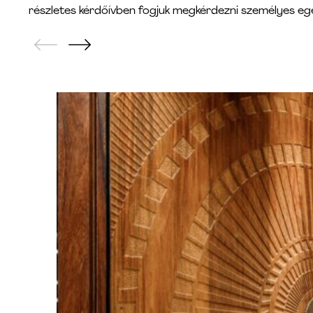
részletes kérdőívben fogjuk megkérdezni személyes egé