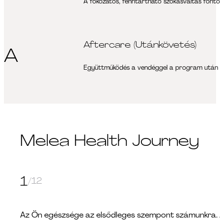
A fokozatos, fenntartható szokásváltás font
Aftercare (Utánkövetés)
A
Együttműködés a vendéggel a program után is
Melea Health Journey
1
/12
Az Ön egészsége az elsődleges szempont számunkra. A