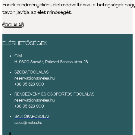
Ennek eredményeként életmódváltással a betegségek nagy 
távon javítja az élet minőségét.
FOGLALÁS
ELÉRHETŐSÉGEK
CÍM
H-9600 Sárvár, Rákóczi Ferenc utca 28
SZOBAFOGLALÁS
reservation@melea.hu
+36 95 523 900
RENDEZVÉNY ÉS CSOPORTOS FOGLALÁS
reservation@melea.hu
+36 95 523 900
SAJTÓKAPCSOLAT
sales@melea.hu