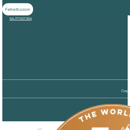
Feliratkozom
SAJTÓSZOBA
Copyr