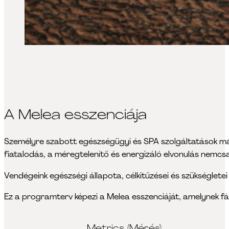
A Melea esszenciája
Személyre szabott egészségügyi és SPA szolgáltatások mátri
fiatalodás, a méregtelenítő és energizáló elvonulás nemcs
Vendégeink egészségi állapota, célkitűzései és szükséglet
Ez a programterv képezi a Melea esszenciáját, amelynek fázi
Metrics (Mérés)