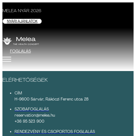
MELEA NYÁR 2026
NYÁRI AJÁNLATOK
FOGLALÁS
ELÉRHETŐSÉGEK
CÍM
H-9600 Sárvár, Rákóczi Ferenc utca 28
SZOBAFOGLALÁS
reservation@melea.hu
+36 95 523 900
RENDEZVÉNY ÉS CSOPORTOS FOGLALÁS