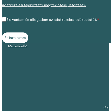
Adatkezelési tájékoztató megtekintése, letöltése»
Elolvastam és elfogadom az adatkezelési tájékoztatót.
*
Feliratkozom
SAJTÓSZOBA
Copyr