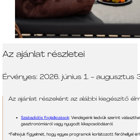
Az ajánlat részletei
Érvényes: 2026. június 1. - augusztus 3
Az ajánlat részeként az alábbi kiegészítő élm
Szabadidős foglalkozások
: Vendégeink kedvük szerint választh
gasztronómiáról vagy nyugodt kikapcsolódásról.
*Felhívjuk figyelmét, hogy egyes programok korlátozott férőhellyel érh