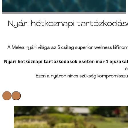
Nyári hétköznapi tartózkodás
A Melea nyári világa az 5 csillag superior wellness kifin
Nyári hétköznapi tartózkodások esetén már 1 éjszak
é
Ezen a nyáron nincs szükség kompromisszum