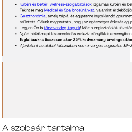
Kültéri és beltéri wellness-szolgáltatások
: izgalmas kültéri és 
Tekintse meg
Medical és Spa brosúránkat
, valamint érdeklődj
Gasztronómia
, amely táplál és egyszerre ínycsiklandó gourme
született. Célunk megmutatni, hogy az egészséges étkezés egysz
Legyen Ön is
törzsvendég-tagunk
! Már a regisztrációt követőe
Nyári hétköznapi kikapcsolódás exkluzív előnyökkel: amennyibe
foglalásukra összesen akár 25% kedvezmény érvényesíth
Ajánlatunk az alábbi időszakban nem érvényes: augusztus 19–2
Szabadidős foglalkozások
Tegye még teljesebbé pihenését élményközpontú, edukációs és egész
mozgásprogramok segítik a feltöltődést, a kikapcsolódást és a testi-
FEDEZZE FEL SZABADIDŐS FOGLALKOZÁSAINKAT
A szobaár tartalma