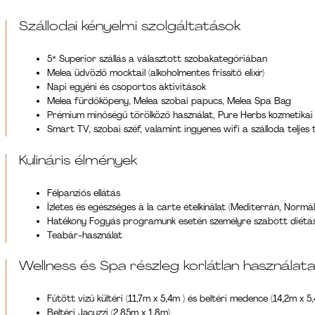
Szállodai kényelmi szolgáltatások
5* Superior szállás a választott szobakategóriában
Melea üdvözlő mocktail (alkoholmentes frissítő elixír)
Napi egyéni és csoportos aktivitások
Melea fürdőköpeny, Melea szobai papucs, Melea Spa Bag
Prémium minőségű törölköző használat, Pure Herbs kozmetikai 
Smart TV, szobai széf, valamint ingyenes wifi a szálloda teljes 
Kulináris élmények
Félpanziós ellátás
Ízletes és egészséges à la carte ételkínálat (Mediterrán, Normál
Hatékony Fogyás programunk esetén személyre szabott diétás t
Teabár-használat
Wellness és Spa részleg korlátlan használat
Fűtött vizű kültéri (11,7m x 5,4m ) és beltéri medence (14,2m x 5
Beltéri Jacuzzi (2,85m x 1,8m)