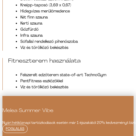
Kneipp-taposó (3,69 x 0,67)
Hidegvizes merülőmedence
Két finn szauna
Kerti szauna
Gőzfürdő
Infra szauna
Sófallal rendelkező pihenőszoba
Víz és törölköző bekészítés
Fitneszterem használata
Felszerelt edzőterem state-of-art TechnoGym
PentFitness eszközökkel
Víz és törölköző bekészítés
Melea Summer Vibe
Nyári hétköznapi tartózkodások esetén már 1 éjszakától 20% kedvezményt bizt
FOGLALÁS